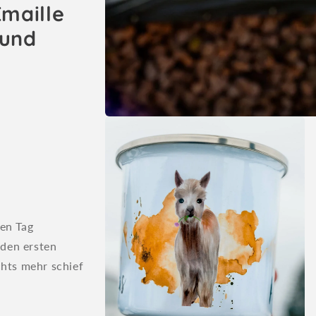
Emaille
 und
Medien
1
in
Modal
öffnen
en Tag
den ersten
chts mehr schief