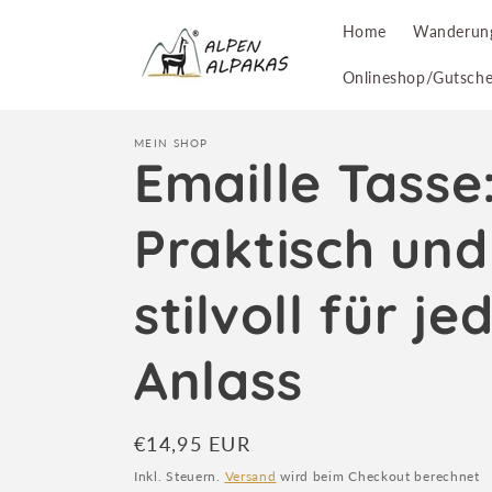
Direkt
zum
Home
Wanderun
Inhalt
Onlineshop/Gutsche
MEIN SHOP
Emaille Tasse
Praktisch und
stilvoll für je
Anlass
Normaler
€14,95 EUR
Preis
Inkl. Steuern.
Versand
wird beim Checkout berechnet