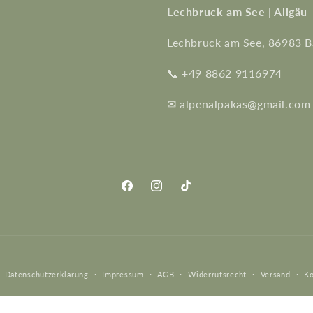
Lechbruck am See | Allgäu
Lechbruck am See, 86983 B
📞 +49 8862 9116974
✉ alpenalpakas@gmail.com
Facebook
Instagram
TikTok
Datenschutzerklärung
Impressum
AGB
Widerrufsrecht
Versand
Ko