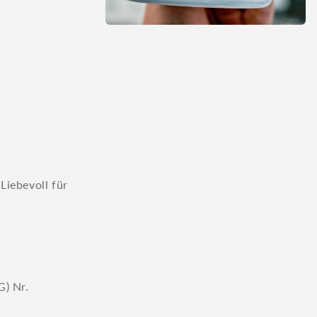
Medien
2
in
Modal
öffnen
Liebevoll für
G) Nr.