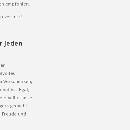
en empfohlen.
 verlinkt!
r jeden
her
lvolles
um Verschenken,
end ist. Egal,
e Emaille Tasse
ngers gedacht
k Freude und