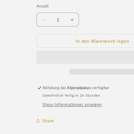
Anzahl
Anzahl
Verringere
Erhöhe
die
die
Menge
Menge
für
für
In den Warenkorb legen
Emaille
Emaille
Tasse:
Tasse:
Praktisch
Praktisch
und
und
stilvoll
stilvoll
für
für
jeden
jeden
Abholung bei
Alpenalpakas
verfügbar
Anlass
Anlass
Gewöhnlich fertig in 24 Stunden
Shop-Informationen anzeigen
Share