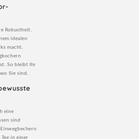
or-
hre Robustheit.
inem idealen
cks macht.
ngkochern
t. So bleibt Ihr
 wo Sie sind.
 bewusste
h eine
ssen sind
 Einwegbechern
 Tee in einer