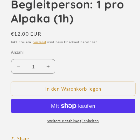
Begleitperson: 1 pro
öffnen
Alpaka (1h)
Normaler
€12,00 EUR
Preis
Inkl. Steuern.
Versand
wird beim Checkout berechnet
Anzahl
Anzahl
Verringere
Erhöhe
die
die
Menge
Menge
für
für
In den Warenkorb legen
Begleitperson:
Begleitperson:
1
1
pro
pro
Alpaka
Alpaka
(1h)
Weitere Bezahlmöglichkeiten
(1h)
Share