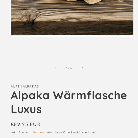
Medien
1
in
Modal
öffnen
von
1
/
6
ALPENALPAKAS
Alpaka Wärmflasche
Luxus
Normaler
€89,95 EUR
Preis
Inkl. Steuern.
Versand
wird beim Checkout berechnet