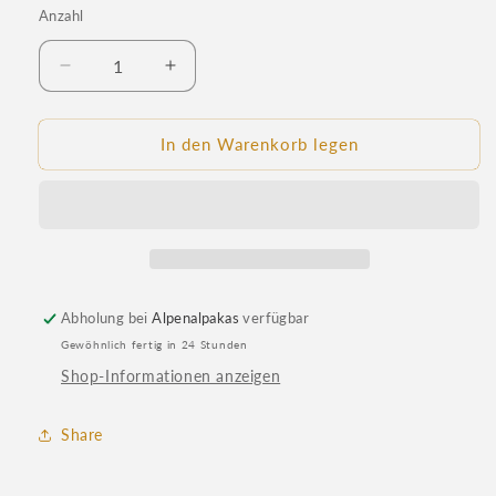
Anzahl
Anzahl
Verringere
Erhöhe
die
die
Menge
Menge
für
für
In den Warenkorb legen
Alpaka
Alpaka
Wärmflasche
Wärmflasche
Luxus
Luxus
Abholung bei
Alpenalpakas
verfügbar
Gewöhnlich fertig in 24 Stunden
Shop-Informationen anzeigen
Share