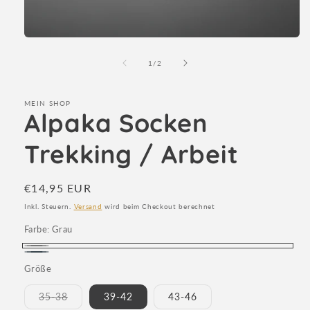
Medien
1
in
von
1
/
2
Modal
öffnen
MEIN SHOP
Alpaka Socken
Trekking / Arbeit
Normaler
€14,95 EUR
Preis
Inkl. Steuern.
Versand
wird beim Checkout berechnet
Farbe:
Grau
Grau
Anthrazit
Größe
Variante
35-38
39-42
43-46
ausverkauft