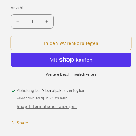
oder
nicht
Anzahl
Anzahl
verfügbar
Verringere
Erhöhe
die
die
Menge
Menge
für
für
In den Warenkorb legen
Alpaka
Alpaka
Socken
Socken
Trekking
Trekking
/
/
Arbeit
Weitere Bezahlmöglichkeiten
Arbeit
Abholung bei
Alpenalpakas
verfügbar
Gewöhnlich fertig in 24 Stunden
Shop-Informationen anzeigen
Share