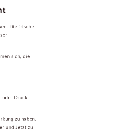
nt
en. Die frische
nser
men sich, die
k oder Druck –
irkung zu haben.
er und Jetzt zu