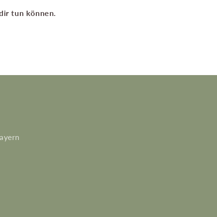
dir tun können.
ayern